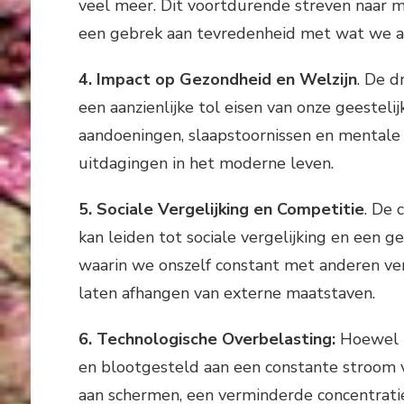
veel meer. Dit voortdurende streven naar me
een gebrek aan tevredenheid met wat we al
4. Impact op Gezondheid en Welzijn
. De d
een aanzienlijke tol eisen van onze geesteli
aandoeningen, slaapstoornissen en mental
uitdagingen in het moderne leven.
5. Sociale Vergelijking en Competitie
. De 
kan leiden tot sociale vergelijking en een g
waarin we onszelf constant met anderen ver
laten afhangen van externe maatstaven.
6. Technologische Overbelasting:
Hoewel te
en blootgesteld aan een constante stroom va
aan schermen, een verminderde concentratie