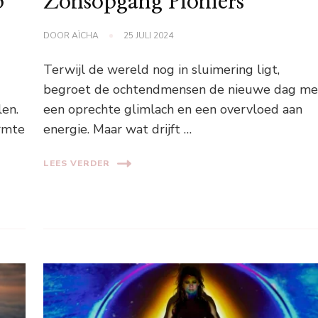
p
Zonsopgang Pioniers
DOOR
AÏCHA
25 JULI 2024
Terwijl de wereld nog in sluimering ligt,
begroet de ochtendmensen de nieuwe dag me
en.
een oprechte glimlach en een overvloed aan
rmte
energie. Maar wat drijft …
LEES VERDER