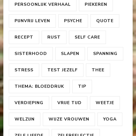
PERSOONLIJK VERHAAL
PIEKEREN
PIJNVRIJ LEVEN
PSYCHE
QUOTE
RECEPT
RUST
SELF CARE
SISTERHOOD
SLAPEN
SPANNING
STRESS
TEST JEZELF
THEE
THEMA: BLOEDDRUK
TIP
VERDIEPING
VRIJE TIJD
WEETJE
WELZIJN
WIJZE VROUWEN
YOGA
ZELF LIEFDE
ZELFREFLECTIE