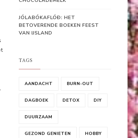
CHOCOLADEMELK
JÓLABÓKAFLÓÐ: HET
BETOVERENDE BOEKEN FEEST
VAN IJSLAND
s
et
TAGS
AANDACHT
BURN-OUT
,
DAGBOEK
DETOX
DIY
DUURZAAM
GEZOND GENIETEN
HOBBY