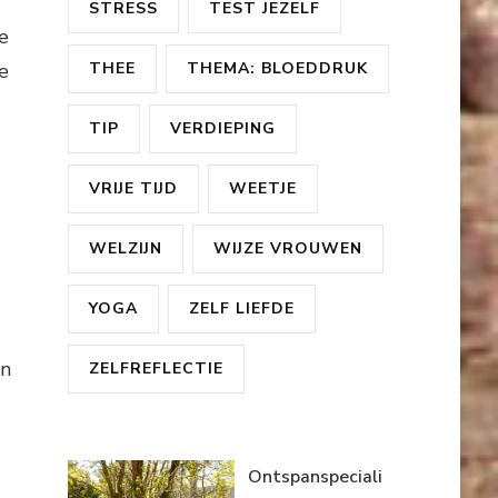
STRESS
TEST JEZELF
e
e
THEE
THEMA: BLOEDDRUK
TIP
VERDIEPING
VRIJE TIJD
WEETJE
WELZIJN
WIJZE VROUWEN
YOGA
ZELF LIEFDE
en
ZELFREFLECTIE
Ontspanspeciali