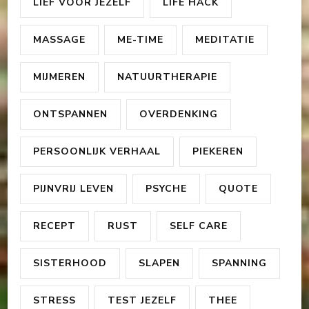
LIEF VOOR JEZELF
LIFE HACK
MASSAGE
ME-TIME
MEDITATIE
MIJMEREN
NATUURTHERAPIE
ONTSPANNEN
OVERDENKING
PERSOONLIJK VERHAAL
PIEKEREN
PIJNVRIJ LEVEN
PSYCHE
QUOTE
RECEPT
RUST
SELF CARE
SISTERHOOD
SLAPEN
SPANNING
STRESS
TEST JEZELF
THEE