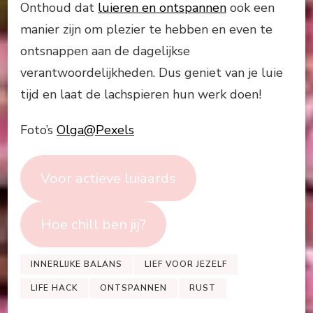
Onthoud dat
luieren en ontspannen
ook een
manier zijn om plezier te hebben en even te
ontsnappen aan de dagelijkse
verantwoordelijkheden. Dus geniet van je luie
tijd en laat de lachspieren hun werk doen!
Foto’s
Olga@Pexels
Voor actieve luiaards
Hoe chill ben jij?
INNERLIJKE BALANS
LIEF VOOR JEZELF
LIFE HACK
ONTSPANNEN
RUST