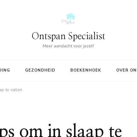
Ontspan Specialist
Meer aandacht voor jezelf
DING
GEZONDHEID
BOEKENHOEK
OVER ON
ap te vallen.
ps om in slaap te