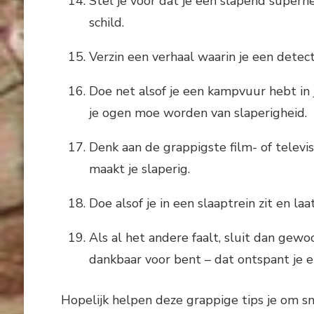
Stel je voor dat je een slapend superh
schild.
Verzin een verhaal waarin je een detec
Doe net alsof je een kampvuur hebt in
je ogen moe worden van slaperigheid.
Denk aan de grappigste film- of televis
maakt je slaperig.
Doe alsof je in een slaaptrein zit en la
Als al het andere faalt, sluit dan gewo
dankbaar voor bent – dat ontspant je en
Hopelijk helpen deze grappige tips je om sn