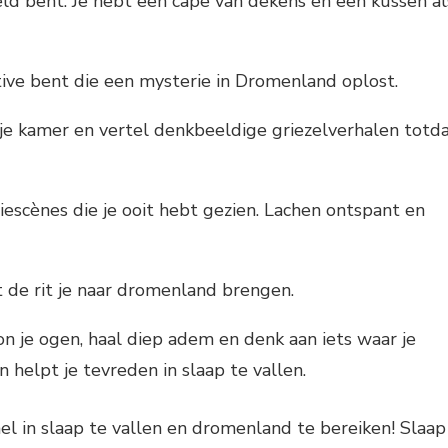
eld bent. Je hebt een cape van dekens en een kussen al
tive bent die een mysterie in Dromenland oplost.
 je kamer en vertel denkbeeldige griezelverhalen totd
iescènes die je ooit hebt gezien. Lachen ontspant en
at de rit je naar dromenland brengen.
on je ogen, haal diep adem en denk aan iets waar je
 helpt je tevreden in slaap te vallen.
el in slaap te vallen en dromenland te bereiken! Slaap