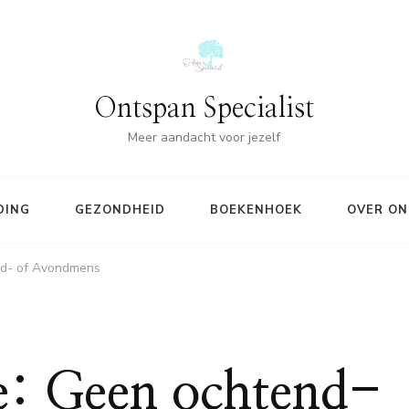
Ontspan Specialist
Meer aandacht voor jezelf
DING
GEZONDHEID
BOEKENHOEK
OVER ON
nd- of Avondmens
e: Geen ochtend-