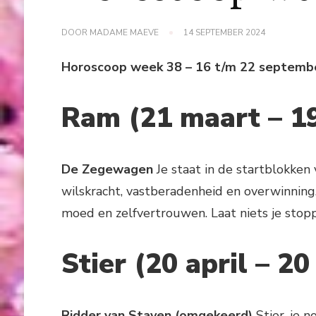
DOOR
MADAME MAEVE
14 SEPTEMBER 2024
Horoscoop week 38 – 16 t/m 22 septemb
Ram (21 maart – 19
De Zegewagen
Je staat in de startblokken
wilskracht, vastberadenheid en overwinning
moed en zelfvertrouwen. Laat niets je stoppe
Stier (20 april – 20
Ridder van Staven (omgekeerd)
Stier, je 