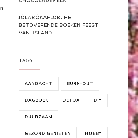
CHOCOLADEMELK
en
JÓLABÓKAFLÓÐ: HET
BETOVERENDE BOEKEN FEEST
VAN IJSLAND
TAGS
e
AANDACHT
BURN-OUT
DAGBOEK
DETOX
DIY
DUURZAAM
GEZOND GENIETEN
HOBBY