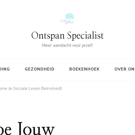
Ontspan Specialist
Meer aandacht voor jezelf
DING
GEZONDHEID
BOEKENHOEK
OVER ON
one Je Sociale Leven Beïnvloedt
oe Jouw