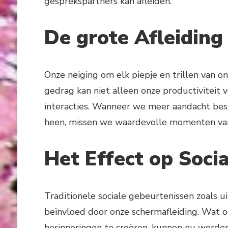
gesprekspartners kan afleiden.
De grote Afleiding
Onze neiging om elk piepje en trillen van on
gedrag kan niet alleen onze productiviteit 
interacties. Wanneer we meer aandacht be
heen, missen we waardevolle momenten van
Het Effect op Soc
Traditionele sociale gebeurtenissen zoals 
beïnvloed door onze schermafleiding. Wat 
herinneringen te creëren, kunnen nu word