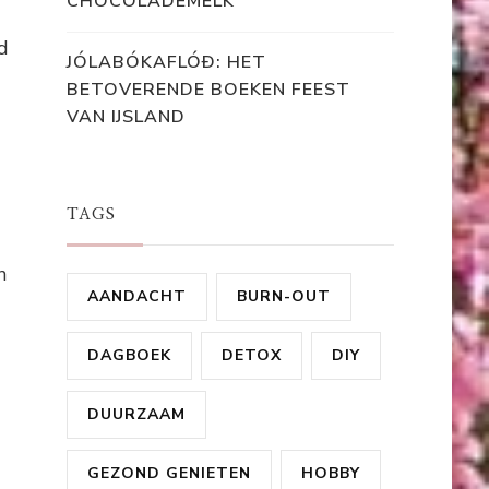
CHOCOLADEMELK
d
JÓLABÓKAFLÓÐ: HET
BETOVERENDE BOEKEN FEEST
VAN IJSLAND
TAGS
n
AANDACHT
BURN-OUT
DAGBOEK
DETOX
DIY
DUURZAAM
GEZOND GENIETEN
HOBBY