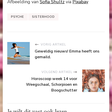
Afbeelding van
Sofia Shultz
via
Pixabay
PSYCHE
SISTERHOOD
VORIG ARTIKEL
Geweldig nieuws! Emma heeft ons
gemaild.
VOLGEND ARTIKEL
Horoscoop week 14 voor
Weegschaal, Schorpioen en
Boogschutter
Je wilt dit vast ook lezen..